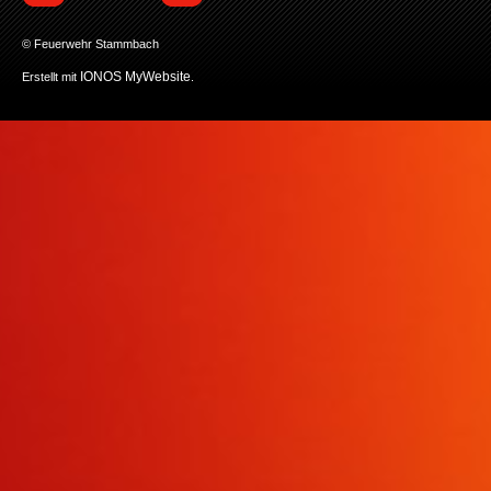
© Feuerwehr Stammbach
IONOS MyWebsite
Erstellt mit
.