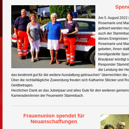
Spend
Am 5. August 2022 w
Rosemarie und Manf
gefeiert werden mus
auch der Stammbac
dieses Ereignisses w
Rosemarie und Man
gebeten, ihnen stat
bereitgestellte Sp
Brautpaar würdigt sc
Responder Stammbac
die Leistung der Hel
das bestimmt gut für die weitere Ausstattung gebrauchen“ überreichten die 
Über die nichtalltägliche Zuwendung freuten sich Katharine Stöcker und R
Geldbetrages.
Herzlichen Dank an das Jubelpaar und alles Gute für den weiteren geme
Kameraden/innen der Feuerwehr Stammbach.
Frauenunion spendet für
Neuanschaffungen