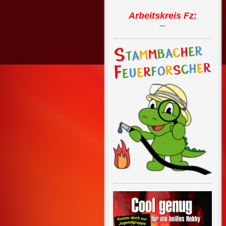
Arbeitskreis Fz:
---