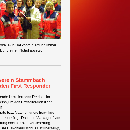
tstelle) in Hof koordiniert und immer
 und einen Notruf absetzt.
verein Stammbach
 den First Responder
pende kam Hermenn Reichel, im
eins, um den Ersthelferdienst der
n.
e bzw. Materiel für die freiwillige
nder benötigt. Da diese "Auslagen" von
herung oder Krankenversicherung
 Der Diakonieausschuss ist überzeugt,