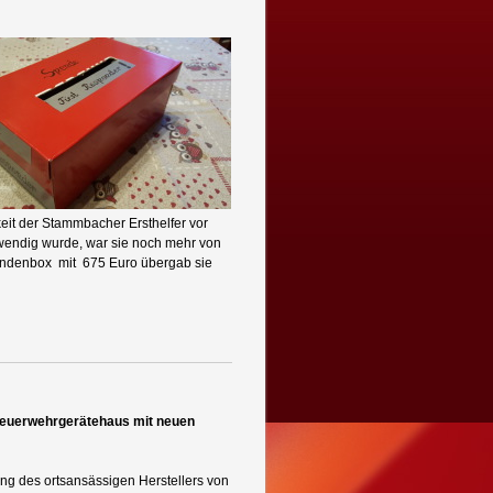
keit der Stammbacher Ersthelfer vor
twendig wurde, war sie noch mehr von
pendenbox mit 675 Euro übergab sie
Feuerwehrgerätehaus mit neuen
ng des ortsansässigen Herstellers von