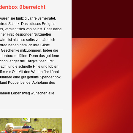
enbox überreicht
aren sie fünfzig Jahre verheiratet,
red Scholz. Dass dieses Ereignis
s, versteht sich
von selbst. Dass dabei
her First Responder Nutznießer
ird, ist nicht so selbstverständlich.
fred haben nämlich ihre Gäste
t Geschenke mitzubringen, lieber die
endenbox zu füllen. Denn das goldene
hon länger die Tätigkeit der First
h für die schnelle Hilfe und lobten
fer vor Ort. Mit den Worten "Ihr könnt
Jubilare eine gut gefüllte Spendenbox.
oland Köppel bei der Abholung des
insamen Lebensweg wünschen alle