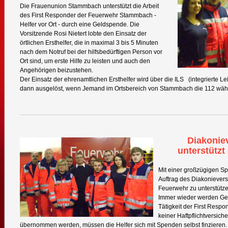
Die Frauenunion Stammbach unterstützt die Arbeit
des First Responder der Feuerwehr Stammbach -
Helfer vor Ort - durch eine Geldspende. Die
Vorsitzende Rosi Nietert lobte den Einsatz der
örtlichen Ersthelfer, die in maximal 3 bis 5 Minuten
nach dem Notruf bei der hilfsbedürftigen Person vor
Ort sind, um erste Hilfe zu leisten und auch den
Angehörigen beizustehen.
Der Einsatz der ehrenamtlichen Ersthelfer wird über die ILS (integrierte Lei
dann ausgelöst, wenn Jemand im Ortsbereich von Stammbach die 112 wählt
Diakonie
unterstützt
Mit einer großzügigen S
Auftrag des Diakonievers
Feuerwehr zu unterstütze
Immer wieder werden Gerät
Tätigkeit der First Respo
keiner Haftpflichtversic
übernommen werden, müssen die Helfer sich mit Spenden selbst finzieren.