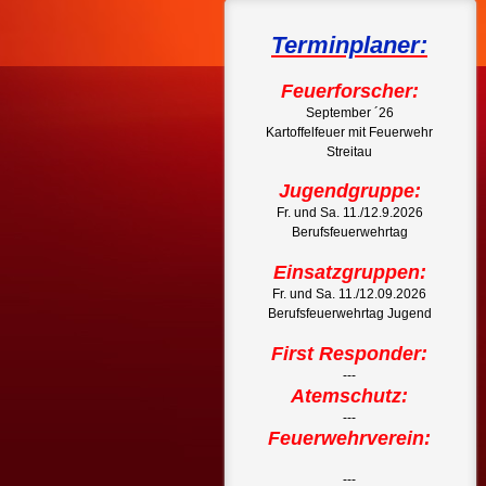
Terminplaner:
Feuerforscher:
September ´26
Kartoffelfeuer mit Feuerwehr
Streitau
Jugendgruppe:
Fr. und Sa. 11./12.9.2026
Berufsfeuerwehrtag
Einsatzgruppen:
Fr. und Sa. 11./12.09.2026
Berufsfeuerwehrtag Jugend
First Responder:
---
Atemschutz:
---
Feuerwehrverein:
---