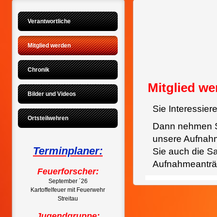
Verantwortliche
Mitglied werden
Chronik
Mitglied we
Bilder und Videos
Sie Interessier
Ortsteilwehren
Dann nehmen 
unsere Aufnah
Terminplaner:
Sie auch die S
Aufnahmeanträ
Feuerforscher:
September ´26
Kartoffelfeuer mit Feuerwehr
Streitau
Jugendgruppe: