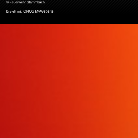
© Feuerwehr Stammbach
IONOS MyWebsite
Erstellt mit
.