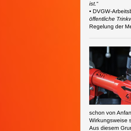
ist.“
• DVGW-Arbeits
öffentliche Trin
Regelung der M
schon von Anfan
Wirkungsweise s
Aus diesem Grun