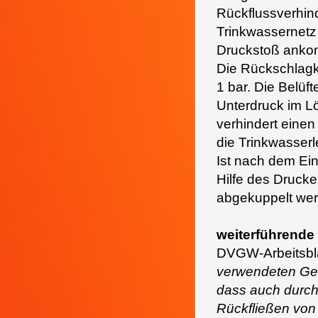
Rückflussverhind
Trinkwassernetz 
Druckstoß anko
Die Rückschlagk
1 bar. Die Belüft
Unterdruck im L
verhindert einen
die Trinkwasser
Ist nach dem Ein
Hilfe des Drucke
abgekuppelt wer
weiterführende 
DVGW-Arbeitsblat
verwendeten Ger
dass auch durc
Rückfließen von