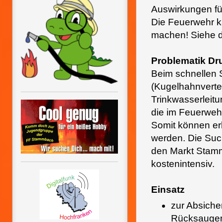
Auswirkungen fü
Die Feuerwehr k
machen! Siehe d
Problematik Dr
Beim schnellen 
(Kugelhahnvertei
Trinkwasserleitu
die im Feuerweh
Somit können er
werden. Die Suc
den Markt Stamm
kostenintensiv.
Einsatz
zur Absich
Rücksaugen