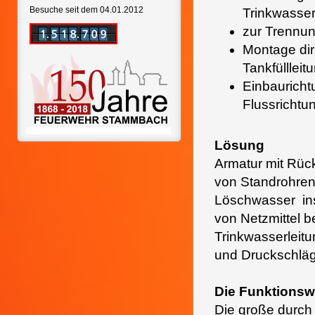
Besuche seit dem 04.01.2012
Trinkwasse
zur Trennun
Montage di
Tankfüllleit
Einbauricht
Flussrichtun
Lösung
Armatur mit Rück
von Standrohren
Löschwasser in
von Netzmittel b
Trinkwasserleit
und Druckschlä
Die Funktionsw
Die große durch