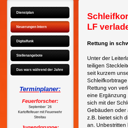
Dienstplan
Schleifko
LF verlad
Neuerungen Intern
Digitalfunk
Rettung in sch
Stellenangebote
Unter der Leiter
teiligen Steckleit
Das wars während der Jahre
seit kurzem uns
Schleifkorbtrage
Rettung von verl
Terminplaner:
eine Ergänzung 
Feuerforscher:
sich mit der Sch
September ´26
Gebäuden oder a
Kartoffelfeuer mit Feuerwehr
z.B. bietet sich
Streitau
an. Unbestritten
Jugendgruppe: