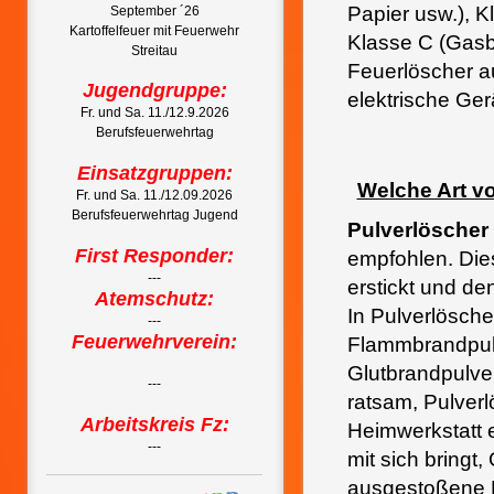
Papier usw.), K
September ´26
Kartoffelfeuer mit Feuerwehr
Klasse C (Gasb
Streitau
Feuerlöscher au
Jugendgruppe:
elektrische Ger
Fr. und Sa. 11./12.9.2026
Berufsfeuerwehrtag
Einsatzgruppen:
Welche Art vo
Fr. und Sa. 11./12.09.2026
Berufsfeuerwehrtag Jugend
Pulverlöscher
First Responder:
empfohlen. Die
---
erstickt und den
Atemschutz:
In Pulverlösch
---
Feuerwehrverein:
Flammbrandpulv
Glutbrandpulver
---
ratsam, Pulver
Arbeitskreis Fz:
Heimwerkstatt 
---
mit sich bringt
ausgestoßene P