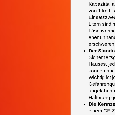
Kapazität, a
von 1 kg bis
Einsatzzwec
Litern sind
Löschvermög
eher unhan
erschweren
Der Stando
Sicherheits
Hauses, jed
können auch
Wichtig ist 
Gefahrenque
ungefähr au
Halterung 
Die Kennz
einem CE-Ze