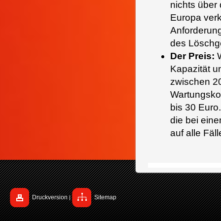
nichts über 
Europa verk
Anforderung
des Löschge
Der Preis:
W
Kapazität u
zwischen 2
Wartungskos
bis 30 Euro
die bei ein
auf alle Fäl
Druckversion
Sitemap
|