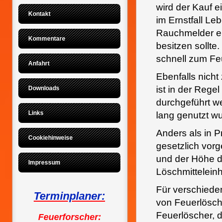
wird der Kauf 
Kontakt
im Ernstfall Le
Rauchmelder ei
Kommentare
besitzen sollte
schnell zum Fe
Anfahrt
Ebenfalls nicht
ist in der Rege
Downloads
durchgeführt w
Links
lang genutzt w
Anders als in 
Cookiehinweise
gesetzlich vor
und der Höhe d
Impressum
Löschmittelein
Für verschiede
Terminplaner:
von Feuerlösch
Feuerlöscher, 
Feuerforscher: