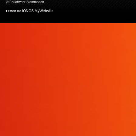
© Feuerwehr Stammbach
IONOS MyWebsite
Erstellt mit
.