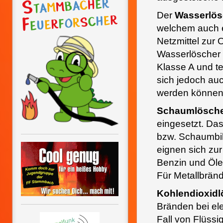
Der
Wasserlös
welchem auch ei
Netzmittel zur
Wasserlöscher
Klasse A und te
sich jedoch auc
werden können, 
Schaumlösch
eingesetzt. Da
bzw. Schaumbild
eignen sich zu
Benzin und Ölen
Für Metallbrän
Kohlendioxidl
Bränden bei el
Fall von Flüss