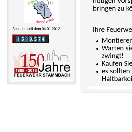
nötigen Vorsp
bringen zu k
Ihre Feuerw
Besuche seit dem 04.01.2012
Montieren
Warten sie
zwingt!
Kaufen Sie
es sollte
Haltbarkei
Druckversion
Sitemap
|
© Feuerwehr Stammbach
IONOS MyWebsite
Erstellt mit
.