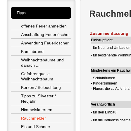
Rauchmeld
Tipps
offenes Feuer anmelden
Zusammenfassung
Anschaffung Feuerlöscher
Einbaupflicht
Anwendung Feuerlöscher
- für Neu- und Umbauten
Kaminbrand
- für bestehende Wohnu
Weihnachtsbäume und 
danach ....
Mindestens ein Rauchwa
Gefahrenquelle 
- Schlafräumen
Weihnachtsbaum
- Kinderzimmern
Kerzen / Beleuchtung
- Fluren, die zu Aufentha
Tipps zu Silvester / 
Neujahr
Verantwortlich
Himmelslaternen
- für den Einbau:
Rauchmelder
- für die Betriebssicherhei
Eis und Schnee