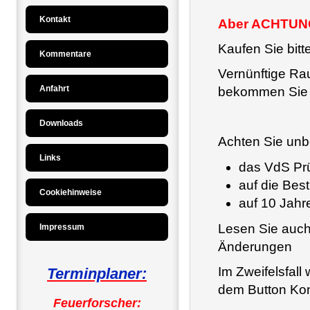
Kontakt
Aber ACHTUN
Kaufen Sie bitte
Kommentare
Vernünftige Rau
Anfahrt
bekommen Sie be
Downloads
Achten Sie unb
Links
das VdS Prü
auf die Bes
Cookiehinweise
auf 10 Jahr
Lesen Sie auch
Impressum
Änderungen
Im Zweifelsfall
Terminplaner:
dem Button Kon
Feuerforscher: