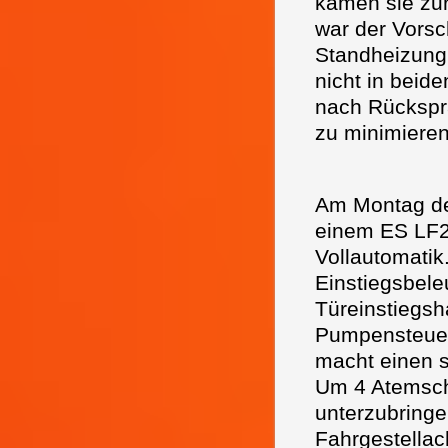
kamen sie zu
war der Vors
Standheizung
nicht in beid
nach Rückspra
zu minimieren
Am Montag de
einem ES LF2
Vollautomatik
Einstiegsbele
Türeinstiegsha
Pumpensteueru
macht einen s
Um 4 Atemsch
unterzubring
Fahrgestellac