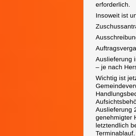
erforderlich.
Insoweit ist u
Zuschussantra
Ausschreibun
Auftragsverga
Auslieferung 
– je nach Hers
Wichtig ist je
Gemeindeverw
Handlungsbeda
Aufsichtsbehö
Auslieferung 
genehmigter H
letztendlich 
Terminablauf.