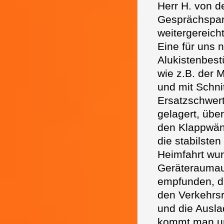
Herr H. von d
Gesprächspart
weitergereich
Eine für uns 
Alukistenbest
wie z.B. der
und mit Schnit
Ersatzschwert
gelagert, übe
den Klappwän
die stabilsten
Heimfahrt wur
Geräteraumauf
empfunden, d
den Verkehrs
und die Ausla
kommt man unw