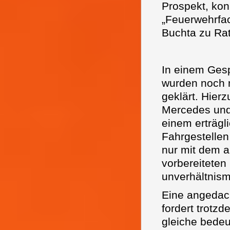
Prospekt, konn
„Feuerwehrfac
Buchta zu R
In einem Gesp
wurden noch n
geklärt. Hierz
Mercedes und 
einem erträgl
Fahrgestellen
nur mit dem a
vorbereiteten
unverhältnis
Eine angedach
fordert trotz
gleiche bede