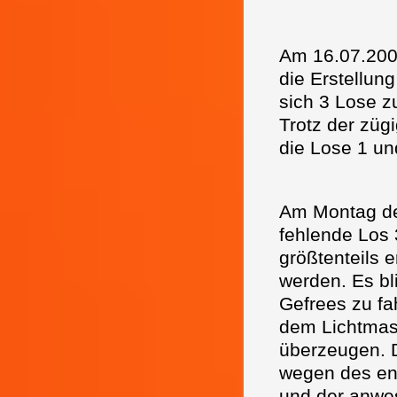
Am 16.07.2009
die Erstellun
sich 3 Lose z
Trotz der züg
die Lose 1 un
Am Montag den
fehlende Los 
größtenteils e
werden. Es bl
Gefrees zu fa
dem Lichtmas
überzeugen. D
wegen des eng
und der anwes