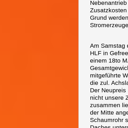
Nebenantrieb 
Zusatzkosten 
Grund werden
Stromerzeug
Am Samstag d
HLF in Gefree
einem 18to MA
Gesamtgewich
mitgeführte 
die zul. Achs
Der Neupreis
nicht unsere 
zusammen lie
der Mitte ang
Schaumrohr si
Daches unterg