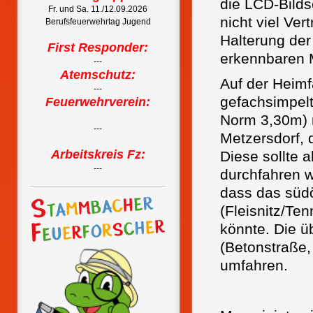
die LCD-Bild
Fr. und Sa. 11./12.09.2026
nicht viel Ve
Berufsfeuerwehrtag Jugend
Halterung der
First Responder:
erkennbaren M
---
Atemschutz:
Auf der Heimf
---
gefachsimpel
Feuerwehrverein:
Norm 3,30m) r
---
Metzersdorf, d
Arbeitskreis Fz:
Diese sollte 
---
durchfahren 
dass das süd
(Fleisnitz/Te
könnte. Die ü
(Betonstraße,
umfahren.