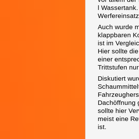
l Wassertank.
Werfereinsatz
Auch wurde ma
klappbaren Ko
ist im Vergle
Hier sollte d
einer entspre
Trittstufen nu
Diskutiert wu
Schaummittel
Fahrzeugherst
Dachöffnung g
sollte hier V
meist eine R
ist.