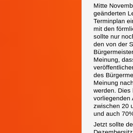
Mitte Novembe
geänderten L
Terminplan ei
mit den förml
sollte nur no
den von der S
Bürgermeister
Meinung, dass
veröffentlich
des Bürgermei
Meinung nach 
werden. Dies 
vorliegenden 
zwischen 20 
und auch 70%
Jetzt sollte 
Dezembersitz