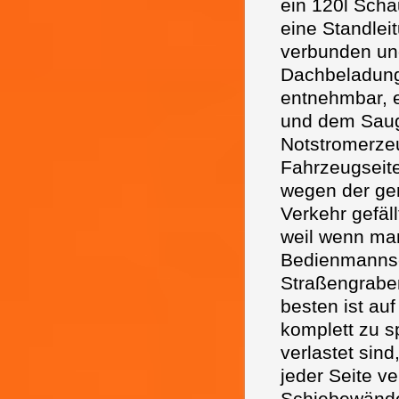
ein 120l Scha
eine Standlei
verbunden und 
Dachbeladung 
entnehmbar, 
und dem Sau
Notstromerze
Fahrzeugseit
wegen der ger
Verkehr gefäll
weil wenn man
Bedienmannsc
Straßengraben
besten ist au
komplett zu s
verlastet sin
jeder Seite v
Schiebewände