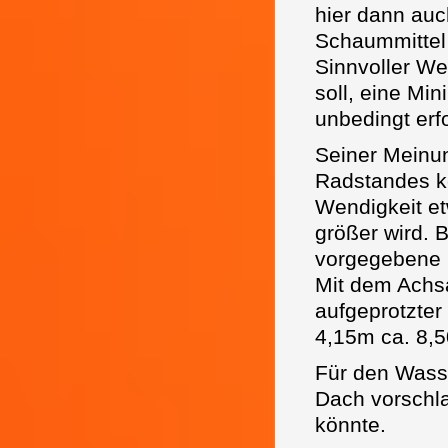
hier dann auc
Schaummittel
Sinnvoller We
soll, eine Mi
unbedingt erfo
Seiner Meinun
Radstandes ke
Wendigkeit e
größer wird. 
vorgegebene N
Mit dem Achs
aufgeprotzte
4,15m ca. 8,5
Für den Wass
Dach vorschla
könnte.