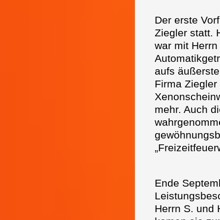
Der erste Vor
Ziegler statt.
war mit Herr
Automatikget
aufs äußerste 
Firma Ziegler 
Xenonscheinw
mehr. Auch di
wahrgenommen
gewöhnungsbed
„Freizeitfeue
Ende Septemb
Leistungsbes
Herrn S. und 