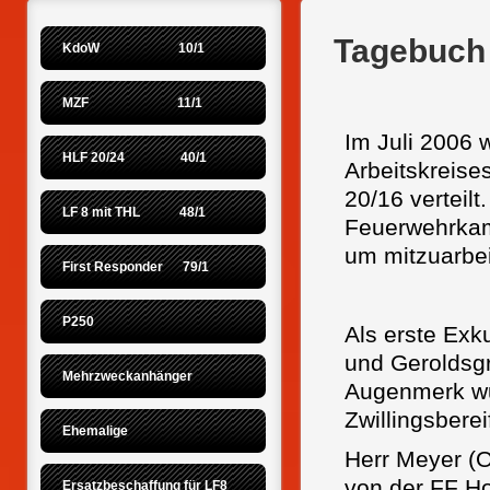
Tagebuch 
KdoW                        10/1
MZF                           11/1
Im Juli 2006 
HLF 20/24                 40/1
Arbeitskreise
20/16 verteil
LF 8 mit THL            48/1
Feuerwehrkam
um mitzuarbei
First Responder      79/1
P250
Als erste Exk
und Geroldsg
Mehrzweckanhänger
Augenmerk wu
Zwillingsberei
Ehemalige
Herr Meyer (O
von der FF Ho
Ersatzbeschaffung für LF8