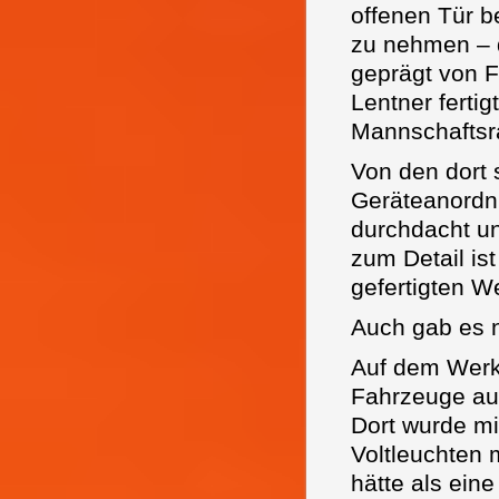
offenen Tür b
zu nehmen – 
geprägt von 
Lentner ferti
Mannschaftsr
Von den dort 
Geräteanordn
durchdacht un
zum Detail ist
gefertigten 
Auch gab es n
Auf dem Werks
Fahrzeuge aus
Dort wurde m
Voltleuchten m
hätte als ein