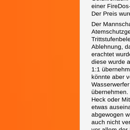
einer FireDos
Der Preis wur
Der Mannschaf
Atemschutzger
Trittstufenbe
Ablehnung, da
erachtet wurd
diese wurde a
1:1 übernehme
könnte aber v
Wasserwerfer 
übernehmen. 
Heck oder Mit
etwas auseina
abgewogen wu
auch nicht ver
vor allem der