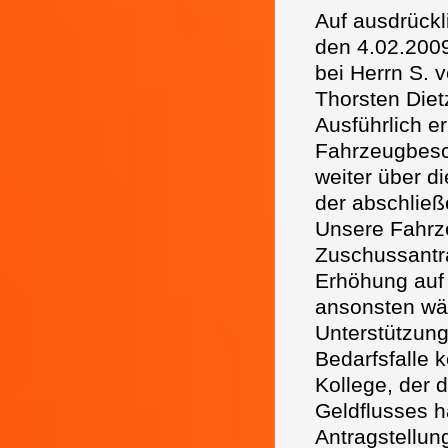
Auf ausdrück
den 4.02.2009
bei Herrn S. 
Thorsten Die
Ausführlich e
Fahrzeugbesc
weiter über d
der abschlie
Unsere Fahrze
Zuschussantr
Erhöhung auf
ansonsten wär
Unterstützung
Bedarfsfalle 
Kollege, der 
Geldflusses ha
Antragstellun