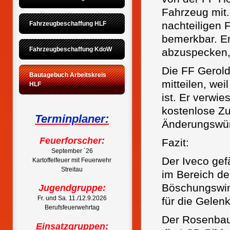
Fahrzeug mit.
nachteiligen 
Fahrzeugbeschaffung HLF
bemerkbar. Er
Fahrzeugbeschaffung KdoW
abzuspecken, 
Die FF Gerold
Bautagebuch Arbeitskreis 
mitteilen, we
HLF
ist. Er verwie
kostenlose Zu
Terminplaner:
Änderungswün
Feuerforscher:
Fazit:
September ´26
Der Iveco gef
Kartoffelfeuer mit Feuerwehr
Streitau
im Bereich de
Böschungswin
Jugendgruppe:
Fr. und Sa. 11./12.9.2026
für die Gelen
Berufsfeuerwehrtag
Der Rosenbaue
Einsatzgruppen: