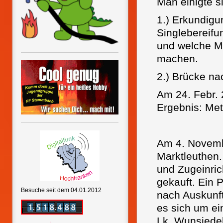
Man einigte s
1.) Erkundigu
Singlebereifu
und welche Mö
machen.
2.) Brücke n
Am 24. Febr.
Ergebnis: Met
Am 4. Novemb
Marktleuthen.
und Zugeinri
gekauft. Ein 
Besuche seit dem 04.01.2012
nach Auskunft
es sich um ei
Lk. Wunsiedel 