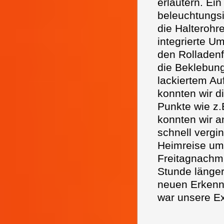
erläutern. Ei
beleuchtungsi
die Halteroh
integrierte 
den Rolladenf
die Beklebung
lackiertem A
konnten wir d
Punkte wie z
konnten wir a
schnell vergi
Heimreise um 
Freitagnachmi
Stunde länger
neuen Erkenn
war unsere Ex