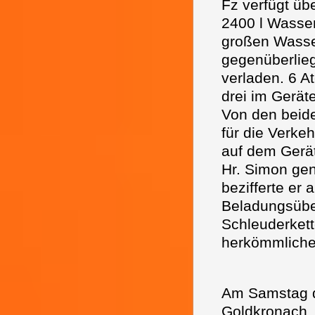
Fz verfügt ü
2400 l Wasser
großen Wasse
gegenüberlieg
verladen. 6 A
drei im Gerät
Von den beide
für die Verke
auf dem Gerä
Hr. Simon ge
bezifferte er 
Beladungsübe
Schleuderkett
herkömmliche
Am Samstag de
Goldkronach. 