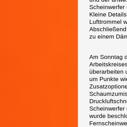
Scheinwerfer 
Kleine Detail
Lufttrommel 
Abschließend
zu einem Dä
Am Sonntag de
Arbeitskreis
überarbeiten 
um Punkte wie
Zusatzoption
Schaumzumisc
Druckluftschne
Scheinwerfer
wurde beschlo
Fernscheinwe