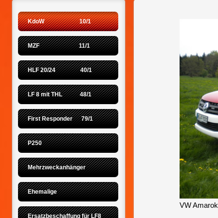
KdoW                        10/1
MZF                           11/1
HLF 20/24                 40/1
LF 8 mit THL            48/1
First Responder      79/1
P250
Mehrzweckanhänger
Ehemalige
VW Amarok
Ersatzbeschaffung für LF8