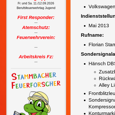
Fr. und Sa. 11./12.09.2026
Volkswagen
Berufsfeuerwehrtag Jugend
Indienststellu
First Responder:
---
Mai 2013
Atemschutz:
---
Rufname:
Feuerwehrverein:
Florian St
---
Sondersignala
Arbeitskreis Fz:
---
Hänsch DB
Zusatzb
Rückwä
Alley L
Frontblitzl
Sondersigna
Kompressor
Konturmarki