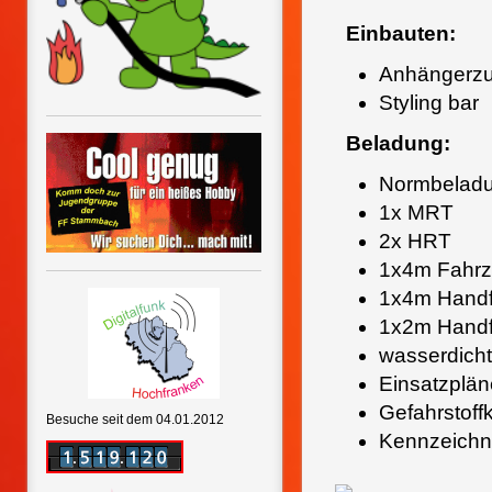
Einbauten:
Anhängerzu
Styling bar
Beladung:
Normbelad
1x MRT
2x HRT
1x4m Fahrz
1x4m Handf
1x2m Handf
wasserdicht
Einsatzplän
Gefahrstoff
Besuche seit dem 04.01.2012
Kennzeichn