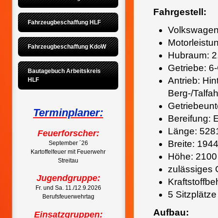
Fahrgestell:
Fahrzeugbeschaffung HLF
Volkswage
Motorleistu
Fahrzeugbeschaffung KdoW
Hubraum: 2.
Getriebe: 6
Bautagebuch Arbeitskreis 
Antrieb: Hin
HLF
Berg-/Talfah
Getriebeunt
Terminplaner:
Bereifung: E
Länge: 52
Feuerforscher:
Breite: 19
September ´26
Kartoffelfeuer mit Feuerwehr
Höhe: 210
Streitau
zulässiges
Jugendgruppe:
Kraftstoffbe
Fr. und Sa. 11./12.9.2026
5 Sitzplätze
Berufsfeuerwehrtag
Aufbau:
Einsatzgruppen: